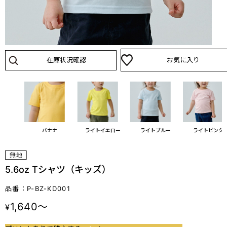
在庫状況確認
お気に入り
ミ
バナナ
ライトイエロー
ライトブルー
ライトピンク
5.6oz Tシャツ（キッズ）
品番：P-BZ-KD001
1,640～
¥