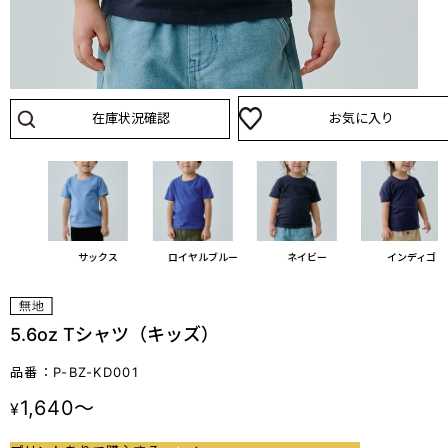
在庫状況確認
お気に入り
ド
サックス
ロイヤルブルー
ネイビー
インディゴ
5.6oz Tシャツ（キッズ）
品番：P-BZ-KD001
1,640～
¥