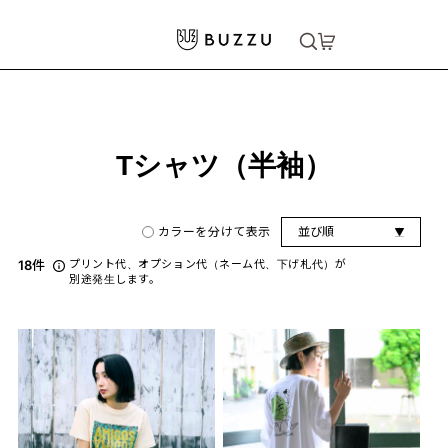
ホーム
>
Tシャツ（半袖）
大口注文をご希望の方はコチラ
大口注文はこちら
Tシャツ（半袖）
カラーを分けて表示
並び順
18
件
プリント代、オプション代（ネーム代、下げ札代）が
別途発生します。