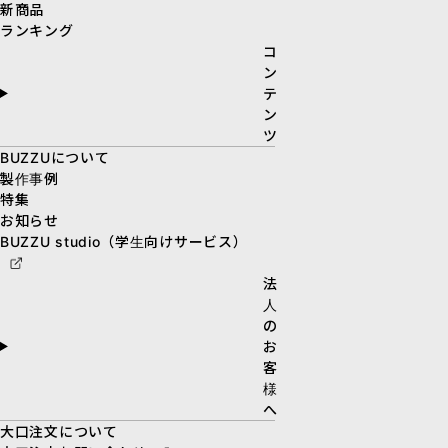
新商品
ランキング
コ
ン
テ
ン
ツ
BUZZUについて
製作事例
特集
お知らせ
BUZZU studio（学生向けサービス）
法
人
の
お
客
様
へ
大口注文について