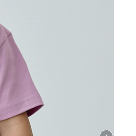
した着心地、豊富なカラーバリエーションが人気の
イズバージョンです。
ント加工は含まれておりません。
 左胸、右胸
7cm×縦7cm
 左袖、右袖
5cm×縦5cm