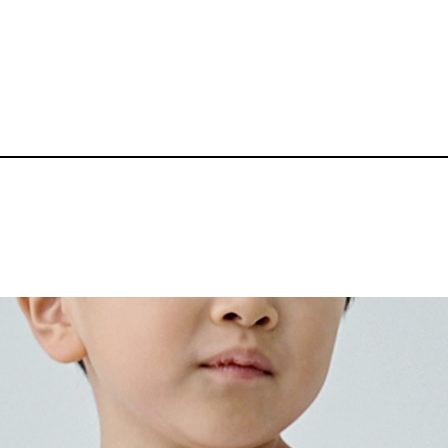
5.6oz Tシャツ（
品番：P-BZ-KD001
1,640～
¥