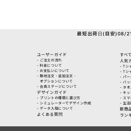
最短出荷日(目安)08/21
ユーザーガイド
すべ
- ご注文の流れ
人気
- 料金について
- T
- お支払いについて
- T
- 無地注文・追加注文・
- パ
オプションについて
- バ
- 会員ステージについて
- タ
デザインガイド
- キ
- プリントの種類と選び方
- ス
- シミュレーターでデザイン作成
- 生
- データ入稿について
新商
よくある質問
ラン