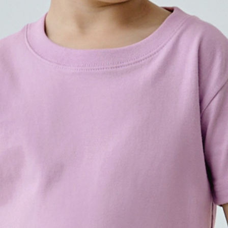
プリントありで購入する
程よい厚みと適度にゆったり
5.6oz Tシャツのキッズサ
※こちらは無地商品です。プリ
プリント範囲
・
横
・
横
カラーを選ぶ