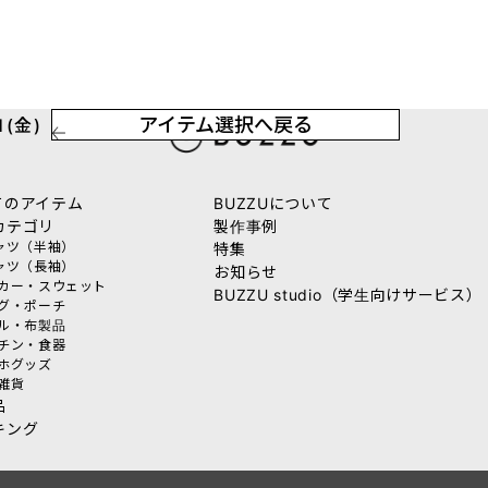
アイテム選択へ戻る
(金)
てのアイテム
BUZZUについて
カテゴリ
製作事例
シャツ（半袖）
特集
シャツ（長袖）
お知らせ
ーカー・スウェット
BUZZU studio（学生向けサービス）
ッグ・ポーチ
オル・布製品
ッチン・食器
マホグッズ
活雑貨
品
キング