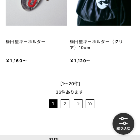
楕円型キーホルダー
楕円型キーホルダー（クリ
ア）10cm
￥1,160～
￥1,120～
[1～20件]
36
件あります
1
2
絞り込む