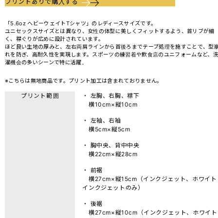
プリントありで購入する
「5.6oz ヘビーウェイトTシャツ」のレディースサイズです。
ユニセックスサイズとは異なり、女性の体型に美しくフィットするよう、首リブが細
く、襟ぐりが広めに設計されています。
ほど良い生地の厚みと、左右両肩ラインから首後ろまでテープ処理を施すことで、型
れを防ぎ、高耐久性を実現します。スポーツの練習着や飲食店のユニフォームなど、
濯機会の多いシーンで特に活躍。
※こちらは無地商品です。プリント加工は含まれておりません。
プリント範囲
・ 左胸、右胸、襟下
横10cm×縦10cm
・ 左袖、右袖
横5cm×縦5cm
・ 胸中央、背中中央
横22cm×縦28cm
・ 前裾
横27cm×縦15cm（インクジェット、ホワイト
インクジェットのみ）
・ 後裾
横27cm×縦10cm（インクジェット、ホワイト