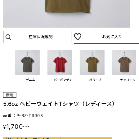
在庫状況確認
お気に入り
ラル
デニム
バーガンディ
オリーブ
チャコール
5.6oz ヘビーウェイトTシャツ（レディース）
品番：P-BZ-TS008
1,700～
¥