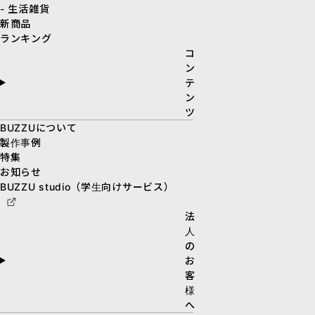
- 生活雑貨
新商品
ランキング
コ
ン
テ
ン
ツ
BUZZUについて
製作事例
特集
お知らせ
BUZZU studio（学生向けサービス）
法
人
の
お
客
様
へ