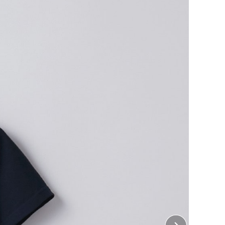
シャツ」のレディースサイズです。
り、女性の体型に美しくフィットするよう、首リブが細
ています。
両肩ラインから首後ろまでテープ処理を施すことで、型
します。スポーツの練習着や飲食店のユニフォームな
特に活躍。
ント加工は含まれておりません。
・ 左胸、右胸、襟下
10cm×縦10cm
 左袖、右袖
5cm×縦5cm
・ 胸中央、背中中央
22cm×縦28cm