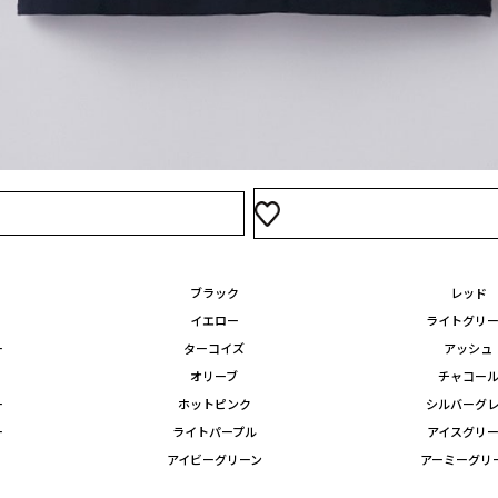
ースM
レディ
1,700
買い物かご
ースL
ブラック
レッド
イエロー
ライトグリ
ー
ターコイズ
アッシュ
オリーブ
チャコー
ー
ホットピンク
シルバーグ
ー
ライトパープル
アイスグリ
アイビーグリーン
アーミーグリ