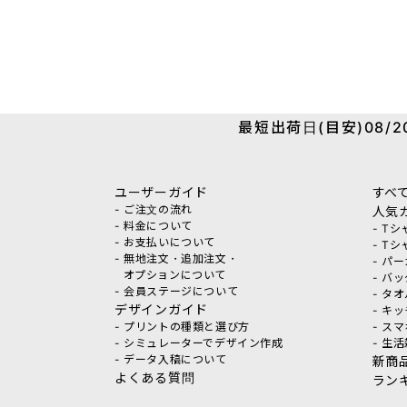
最短出荷日(目安)08/20
ユーザーガイド
すべ
- ご注文の流れ
人気
- 料金について
- T
- お支払いについて
- T
- 無地注文・追加注文・
- パ
オプションについて
- バ
- 会員ステージについて
- タ
デザインガイド
- キ
- プリントの種類と選び方
- ス
- シミュレーターでデザイン作成
- 生
- データ入稿について
新商
よくある質問
ラン