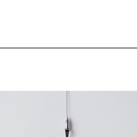
5.6oz ヘビーウ
品番：P-BZ-TS008
1,700～
¥