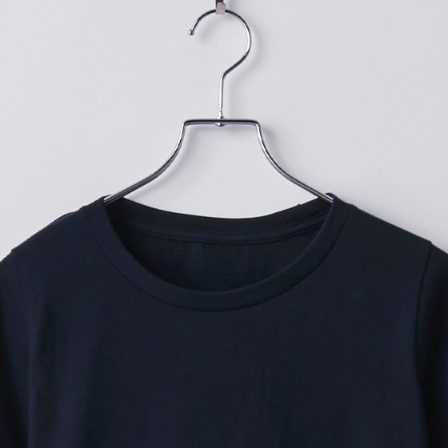
プリントありで購入する
「5.6oz ヘビーウェイトT
ユニセックスサイズとは異な
く、襟ぐりが広めに設計され
ほど良い生地の厚みと、左右
崩れを防ぎ、高耐久性を実現
ど、洗濯機会の多いシーンで
※こちらは無地商品です。プリ
プリント範囲
横
・
横
横