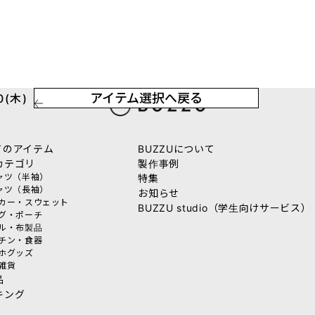
アイテム選択へ戻る
(木)
てのアイテム
BUZZUについて
カテゴリ
製作事例
シャツ（半袖）
特集
シャツ（長袖）
お知らせ
ーカー・スウェット
BUZZU studio（学生向けサービス）
ッグ・ポーチ
オル・布製品
ッチン・食器
マホグッズ
活雑貨
品
キング