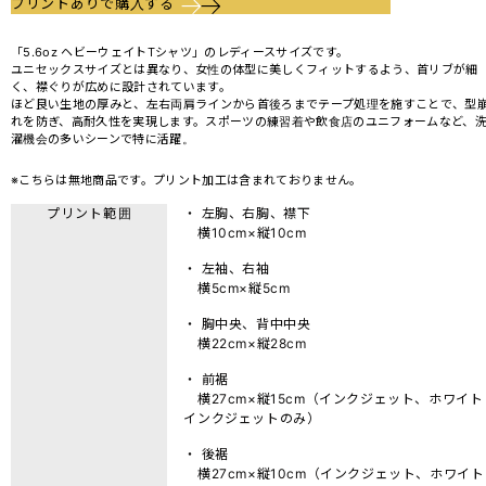
プリントありで購入する
「5.6oz ヘビーウェイトTシャツ」のレディースサイズです。
ユニセックスサイズとは異なり、女性の体型に美しくフィットするよう、首リブが細
く、襟ぐりが広めに設計されています。
ほど良い生地の厚みと、左右両肩ラインから首後ろまでテープ処理を施すことで、型
れを防ぎ、高耐久性を実現します。スポーツの練習着や飲食店のユニフォームなど、
濯機会の多いシーンで特に活躍。
※こちらは無地商品です。プリント加工は含まれておりません。
プリント範囲
・ 左胸、右胸、襟下
横10cm×縦10cm
・ 左袖、右袖
横5cm×縦5cm
・ 胸中央、背中中央
横22cm×縦28cm
・ 前裾
横27cm×縦15cm（インクジェット、ホワイト
インクジェットのみ）
・ 後裾
横27cm×縦10cm（インクジェット、ホワイト