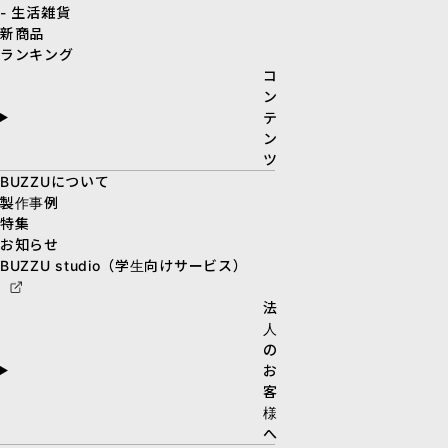
- 生活雑貨
新商品
ランキング
コ
ン
テ
ン
ツ
BUZZUについて
製作事例
特集
お知らせ
BUZZU studio（学生向けサービス）
法
人
の
お
客
様
へ