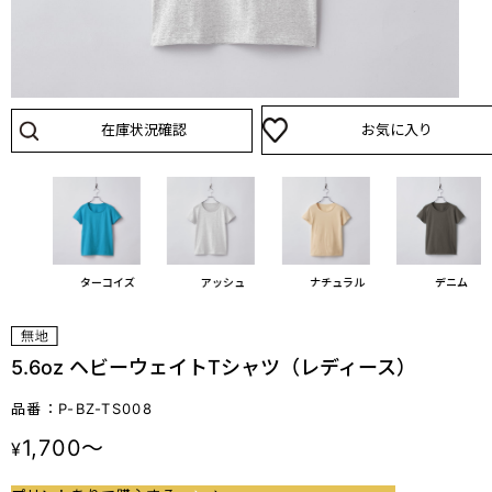
在庫状況確認
お気に入り
ブルー
ターコイズ
アッシュ
ナチュラル
デニム
5.6oz ヘビーウェイトTシャツ（レディース）
品番：P-BZ-TS008
1,700～
¥