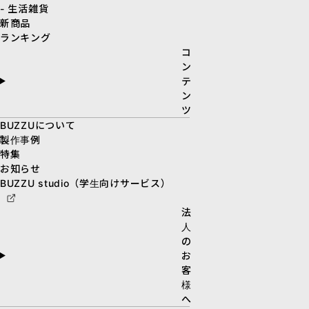
- 生活雑貨
新商品
ランキング
コ
ン
テ
ン
ツ
BUZZUについて
製作事例
特集
お知らせ
BUZZU studio（学生向けサービス）
法
人
の
お
客
様
へ