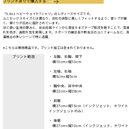
プリントありで購入する
「5.6oz ヘビーウェイトTシャツ」のレディースサイズです。
ユニセックスサイズとは異なり、女性の体型に美しくフィットするよう、首リブが細
く、襟ぐりが広めに設計されています。
ほど良い生地の厚みと、左右両肩ラインから首後ろまでテープ処理を施すことで、型
れを防ぎ、高耐久性を実現します。スポーツの練習着や飲食店のユニフォームなど、
濯機会の多いシーンで特に活躍。
※こちらは無地商品です。プリント加工は含まれておりません。
プリント範囲
・ 左胸、右胸、襟下
横10cm×縦10cm
・ 左袖、右袖
横5cm×縦5cm
・ 胸中央、背中中央
横22cm×縦28cm
・ 前裾
横27cm×縦15cm（インクジェット、ホワイト
インクジェットのみ）
・ 後裾
横27cm×縦10cm（インクジェット、ホワイト