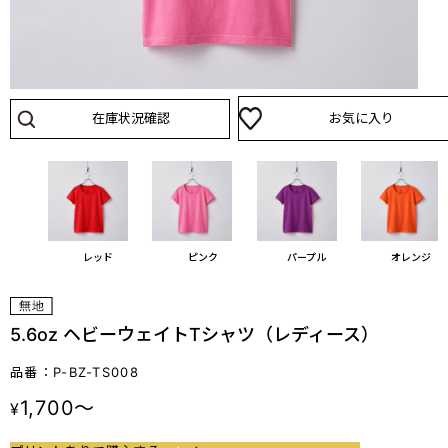
在庫状況確認
お気に入り
ック
レッド
ピンク
パープル
オレンジ
5.6oz ヘビーウェイトTシャツ（レディース）
品番：P-BZ-TS008
1,700～
¥