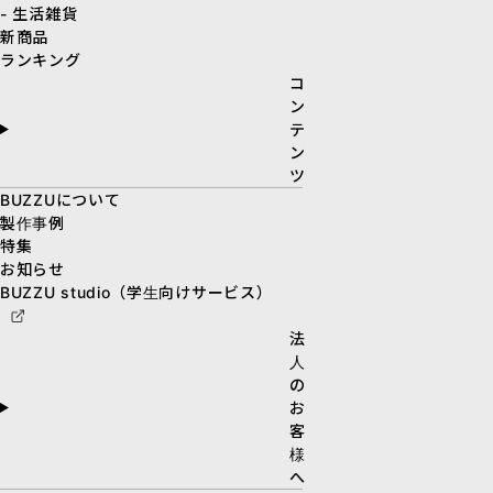
- 生活雑貨
新商品
ランキング
コ
ン
テ
ン
ツ
BUZZUについて
製作事例
特集
お知らせ
BUZZU studio（学生向けサービス）
法
人
の
お
客
様
へ