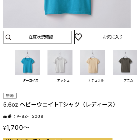
在庫状況確認
お気に入り
ブルー
ターコイズ
アッシュ
ナチュラル
デニム
5.6oz ヘビーウェイトTシャツ（レディース）
品番：P-BZ-TS008
1,700～
¥