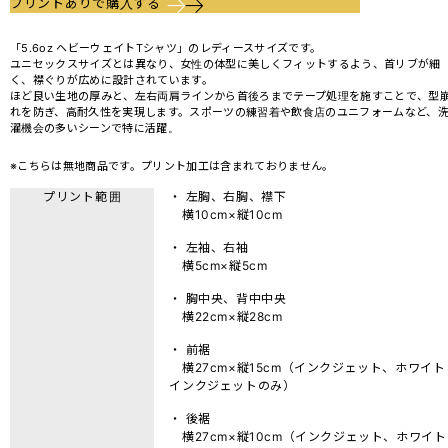
プリントありで購入する
「5.6oz ヘビーウェイトTシャツ」のレディースサイズです。
ユニセックスサイズとは異なり、女性の体型に美しくフィットするよう、首リブが細
く、襟ぐりが広めに設計されています。
ほど良い生地の厚みと、左右両肩ラインから首後ろまでテープ処理を施すことで、型
れを防ぎ、高耐久性を実現します。スポーツの練習着や飲食店のユニフォームなど、
濯機会の多いシーンで特に活躍。
※こちらは無地商品です。プリント加工は含まれておりません。
プリント範囲
・ 左胸、右胸、襟下
横10cm×縦10cm
・ 左袖、右袖
横5cm×縦5cm
・ 胸中央、背中中央
横22cm×縦28cm
・ 前裾
横27cm×縦15cm（インクジェット、ホワイト
インクジェットのみ）
・ 後裾
横27cm×縦10cm（インクジェット、ホワイト