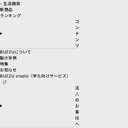
- 生活雑貨
新商品
ランキング
コ
ン
テ
ン
ツ
BUZZUについて
製作事例
特集
お知らせ
BUZZU studio（学生向けサービス）
法
人
の
お
客
様
へ