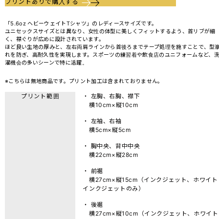
プリントありで購入する
「5.6oz ヘビーウェイトTシャツ」のレディースサイズです。
ユニセックスサイズとは異なり、女性の体型に美しくフィットするよう、首リブが細
く、襟ぐりが広めに設計されています。
ほど良い生地の厚みと、左右両肩ラインから首後ろまでテープ処理を施すことで、型
れを防ぎ、高耐久性を実現します。スポーツの練習着や飲食店のユニフォームなど、
濯機会の多いシーンで特に活躍。
※こちらは無地商品です。プリント加工は含まれておりません。
プリント範囲
・ 左胸、右胸、襟下
横10cm×縦10cm
・ 左袖、右袖
横5cm×縦5cm
・ 胸中央、背中中央
横22cm×縦28cm
・ 前裾
横27cm×縦15cm（インクジェット、ホワイト
インクジェットのみ）
・ 後裾
横27cm×縦10cm（インクジェット、ホワイト