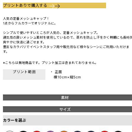
プリントありで購入する
人気の定番メッシュキャップ！
1点からフルカラーでオリジナルに。
シンプルで使いやすいところが人気の、定番メッシュキャップ。
通気性の良いメッシュ素材を使用しているので、蒸れを防止し汗をかく時期にも長時
爽やかに快適に過ごせます。
豊富なカラバリでイベントスタッフ用や販売用など様々なシーンにご利用いただけま
す。
※こちらは無地商品です。プリント加工は含まれておりません。
プリント範囲
・ 正面
横10cm×縦5cm
素材
サイズ
カラーを選ぶ