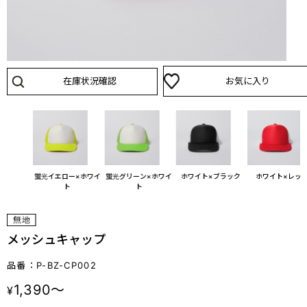
在庫状況確認
お気に入り
ジ×ホワイ
蛍光イエロー×ホワイ
蛍光グリーン×ホワイ
ホワイト×ブラック
ホワイト×レッ
ト
ト
メッシュキャップ
品番：P-BZ-CP002
1,390～
¥