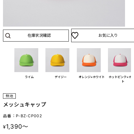
在庫状況確認
お気に入り
ピンク
ライム
デイジー
オレンジ×ホワイト
ホットピンク×ホ
ト
メッシュキャップ
品番：P-BZ-CP002
1,390～
¥