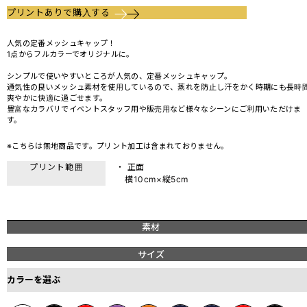
プリントありで購入する
人気の定番メッシュキャップ！
1点からフルカラーでオリジナルに。
シンプルで使いやすいところが人気の、定番メッシュキャップ。
通気性の良いメッシュ素材を使用しているので、蒸れを防止し汗をかく時期にも長時
爽やかに快適に過ごせます。
豊富なカラバリでイベントスタッフ用や販売用など様々なシーンにご利用いただけま
す。
※こちらは無地商品です。プリント加工は含まれておりません。
プリント範囲
・ 正面
横10cm×縦5cm
素材
サイズ
カラーを選ぶ