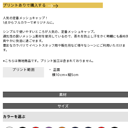
プリントありで購入する
人気の定番メッシュキャップ！
1点からフルカラーでオリジナルに。
シンプルで使いやすいところが人気の、定番メッシュキャップ。
通気性の良いメッシュ素材を使用しているので、蒸れを防止し汗をかく時期にも長時
爽やかに快適に過ごせます。
豊富なカラバリでイベントスタッフ用や販売用など様々なシーンにご利用いただけま
す。
※こちらは無地商品です。プリント加工は含まれておりません。
プリント範囲
・ 正面
横10cm×縦5cm
素材
サイズ
カラーを選ぶ