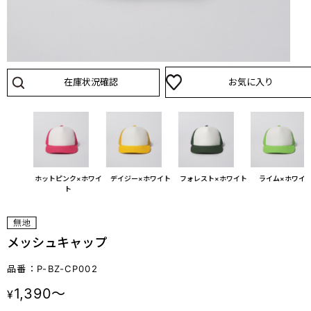
在庫状況確認
お気に入り
ホワイト
ホットピンク×ホワイ
デイジー×ホワイト
フォレスト×ホワイト
ライム×ホワイ
ト
メッシュキャップ
品番：P-BZ-CP002
1,390～
¥