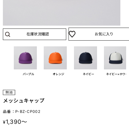
在庫状況確認
お気に入り
ド
パープル
オレンジ
ネイビー
ネイビー×ホワイ
メッシュキャップ
品番：P-BZ-CP002
1,390～
¥