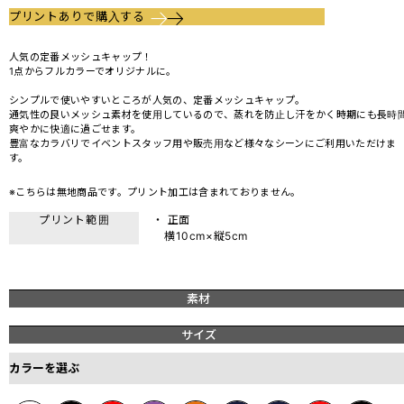
プリントありで購入する
人気の定番メッシュキャップ！
1点からフルカラーでオリジナルに。
シンプルで使いやすいところが人気の、定番メッシュキャップ。
通気性の良いメッシュ素材を使用しているので、蒸れを防止し汗をかく時期にも長時
爽やかに快適に過ごせます。
豊富なカラバリでイベントスタッフ用や販売用など様々なシーンにご利用いただけま
す。
※こちらは無地商品です。プリント加工は含まれておりません。
プリント範囲
・ 正面
横10cm×縦5cm
素材
サイズ
カラーを選ぶ