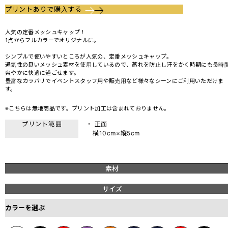
プリントありで購入する
人気の定番メッシュキャップ！
1点からフルカラーでオリジナルに。
シンプルで使いやすいところが人気の、定番メッシュキャップ。
通気性の良いメッシュ素材を使用しているので、蒸れを防止し汗をかく時期にも長時
爽やかに快適に過ごせます。
豊富なカラバリでイベントスタッフ用や販売用など様々なシーンにご利用いただけま
す。
※こちらは無地商品です。プリント加工は含まれておりません。
プリント範囲
・ 正面
横10cm×縦5cm
素材
サイズ
カラーを選ぶ