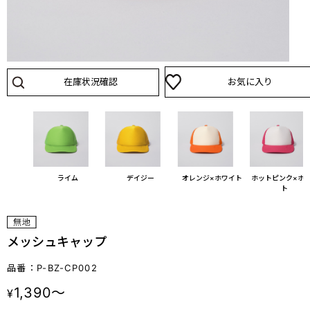
在庫状況確認
お気に入り
ピンク
ライム
デイジー
オレンジ×ホワイト
ホットピンク×ホ
ト
メッシュキャップ
品番：P-BZ-CP002
1,390～
¥