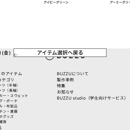
アイビーグリーン
アーミーグリ
アイテム選択へ戻る
(金)
てのアイテム
BUZZUについて
カテゴリ
製作事例
シャツ（半袖）
特集
シャツ（長袖）
お知らせ
ーカー・スウェット
BUZZU studio（学生向けサービス）
ッグ・ポーチ
オル・布製品
ッチン・食器
マホグッズ
活雑貨
品