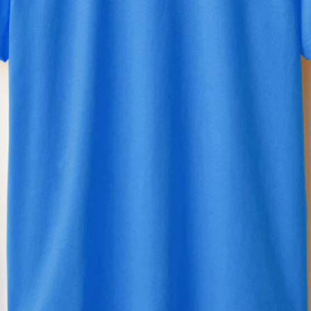
・
・
カラーを選ぶ
S
1,650
買い物かご