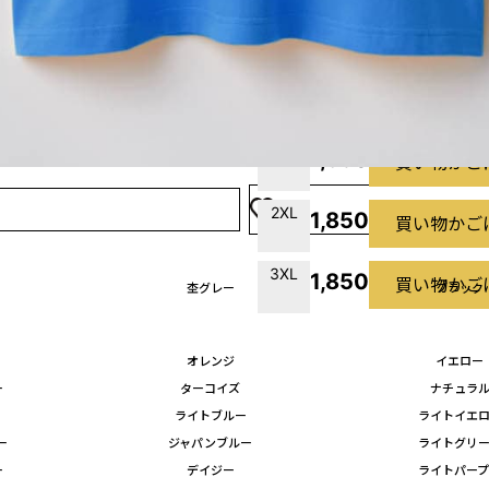
M
1,650
買い物かご
L
1,650
買い物かご
XL
1,650
買い物かご
2XL
1,850
買い物かご
3XL
1,850
買い物かご
杢グレー
ブラック
オレンジ
イエロー
ー
ターコイズ
ナチュラ
ライトブルー
ライトイエ
ー
ジャパンブルー
ライトグリ
ー
デイジー
ライトパー