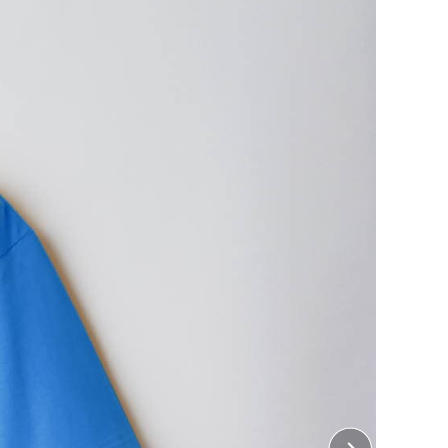
、ヘビーウェイトＴシャツ。
る理由です。
両肩ラインから首後ろまでテープ処理を施すことで、型
します。スポーツの練習着や飲食店のユニフォームな
に活躍します。
はこちら
ント加工は含まれておりません。
・ 左胸、右胸、左袖、右袖、襟下
10cm×縦10cm
・ 胸中央、背中中央
32cm×縦38cm