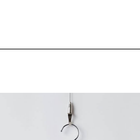
5.6oz ヘビーウェ
品番：P-BZ-TS006
1,650～
¥