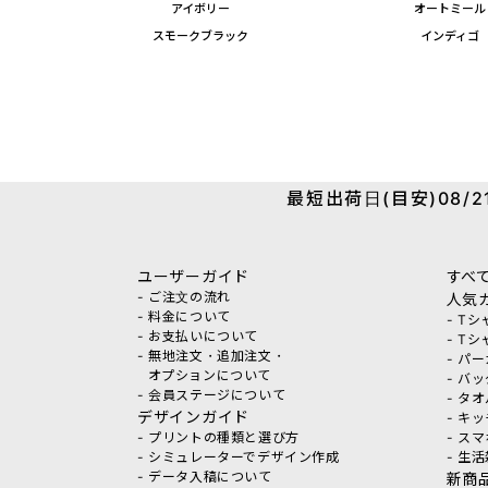
アイボリー
オートミール
スモークブラック
インディゴ
最短出荷日(目安)08/21
ユーザーガイド
すべ
- ご注文の流れ
人気
- 料金について
- T
- お支払いについて
- T
- 無地注文・追加注文・
- パ
オプションについて
- バ
- 会員ステージについて
- タ
デザインガイド
- キ
- プリントの種類と選び方
- ス
- シミュレーターでデザイン作成
- 生
- データ入稿について
新商