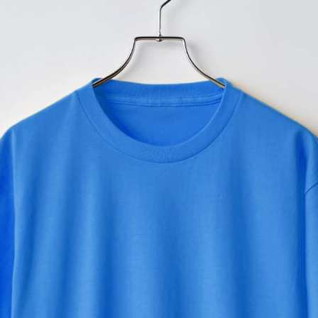
プリントありで購入する
どんな服装にも合わせやすい
安心の品質が長く愛され続け
ほど良い生地の厚みと、左右
崩れを防ぎ、高耐久性を実現
ど、洗濯機会の多いシーンで特
※ユニセックス
同シリーズのレディース向け
※こちらは無地商品です。プリ
プリント範囲
横
横