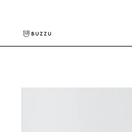
ホーム
>
Tシャツ（半袖）
>
5.6oz ヘビーウェイトTシャツ
大口注文をご希望の方はコチラ