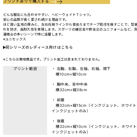
プリントありで購入する
どんな服装にも合わせやすい、ヘビーウェイトＴシャツ。
安心の品質が長く愛され続ける理由です。
ほど良い生地の厚みと、左右両肩ラインから首後ろまでテープ処理を施すことで、型
れを防ぎ、高耐久性を実現します。スポーツの練習着や飲食店のユニフォームなど、
濯機会の多いシーンで特に活躍します。
※ユニセックス
同シリーズのレディース向けはこちら
※こちらは無地商品です。プリント加工は含まれておりません。
プリント範囲
・ 左胸、右胸、左袖、右袖、襟下
横10cm×縦10cm
・ 胸中央、背中中央
横32cm×縦38cm
・ 前裾
横32cm×縦15cm（インクジェット、ホワイト
インクジェットのみ）
・ 後裾
横32cm×縦10cm（インクジェット、ホワイト
インクジェットのみ）