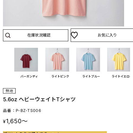
在庫状況確認
お気に入り
ム
バーガンディ
ライトピンク
ライトブルー
ライトイエロー
5.6oz ヘビーウェイトTシャツ
品番：P-BZ-TS006
1,650～
¥