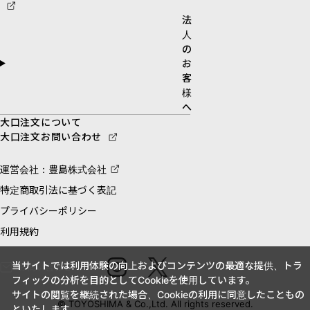
法
人
の
お
客
様
へ
大口注文について
大口注文お問い合わせ
運営会社：豊島株式会社
特定商取引法に基づく表記
プライバシーポリシー
利用規約
当サイトでは利用体験の向上およびコンテンツの最適な提供、トラ
お問い合わせ
フィックの分析を目的としてCookieを使用しています。
サイトの閲覧を継続された場合、Cookieの利用に同意したこともの
© TOYOSHIMA & Co.,Ltd. All rights reserved.
といたします。