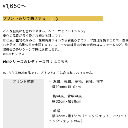
1,650～
¥
プリントありで購入する
どんな服装にも合わせやすい、ヘビーウェイトＴシャツ。
安心の品質が長く愛され続ける理由です。
ほど良い生地の厚みと、左右両肩ラインから首後ろまでテープ処理を施すことで、型
れを防ぎ、高耐久性を実現します。スポーツの練習着や飲食店のユニフォームなど、
濯機会の多いシーンで特に活躍します。
※ユニセックス
同シリーズのレディース向けはこちら
※こちらは無地商品です。プリント加工は含まれておりません。
プリント範囲
・ 左胸、右胸、左袖、右袖、襟下
横10cm×縦10cm
・ 胸中央、背中中央
横32cm×縦38cm
・ 前裾
横32cm×縦15cm（インクジェット、ホワイト
インクジェットのみ）