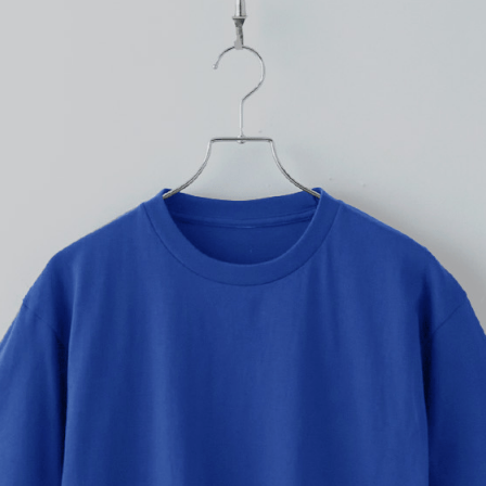
プリントありで購入する
どんな服装にも合わせやすい
安心の品質が長く愛され続け
ほど良い生地の厚みと、左右
崩れを防ぎ、高耐久性を実現
ど、洗濯機会の多いシーンで特
※ユニセックス
同シリーズのレディース向け
※こちらは無地商品です。プリ
プリント範囲
横
横