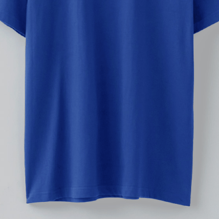
・
・
カラーを選ぶ
S
1,650
買い物かご