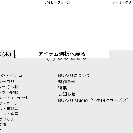
アイビーグリーン
アーミーグリ
アイテム選択へ戻る
(木)
てのアイテム
BUZZUについて
カテゴリ
製作事例
シャツ（半袖）
特集
シャツ（長袖）
お知らせ
ーカー・スウェット
BUZZU studio（学生向けサービス）
ッグ・ポーチ
オル・布製品
ッチン・食器
マホグッズ
活雑貨
品