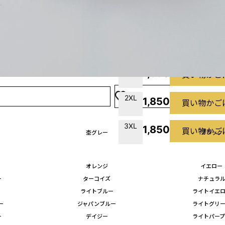
M
1,650
買い物かご
L
1,650
買い物かご
XL
1,650
買い物かご
2XL
1,850
買い物かご
3XL
1,850
買い物かご
杢グレー
ブラック
オレンジ
イエロー
ー
ターコイズ
ナチュラ
ライトブルー
ライトイエ
ー
ジャパンブルー
ライトグリ
ー
デイジー
ライトパー