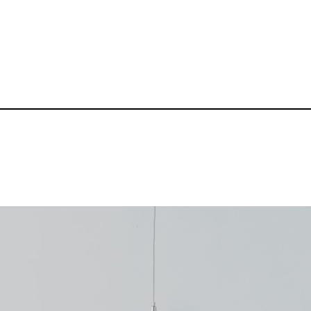
5.6oz ヘビーウェ
品番：P-BZ-TS006
1,650～
¥