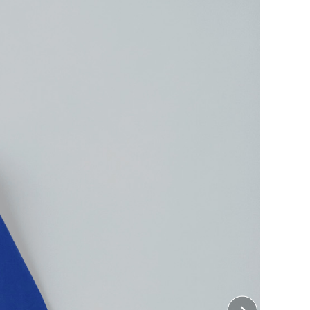
、ヘビーウェイトＴシャツ。
る理由です。
両肩ラインから首後ろまでテープ処理を施すことで、型
します。スポーツの練習着や飲食店のユニフォームな
に活躍します。
はこちら
ント加工は含まれておりません。
・ 左胸、右胸、左袖、右袖、襟下
10cm×縦10cm
・ 胸中央、背中中央
32cm×縦38cm