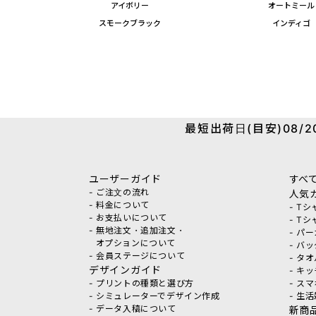
アイボリー
オートミール
スモークブラック
インディゴ
最短出荷日(目安)08/20
ユーザーガイド
すべ
- ご注文の流れ
人気
- 料金について
- T
- お支払いについて
- T
- 無地注文・追加注文・
- パ
オプションについて
- バ
- 会員ステージについて
- タ
デザインガイド
- キ
- プリントの種類と選び方
- ス
- シミュレーターでデザイン作成
- 生
- データ入稿について
新商