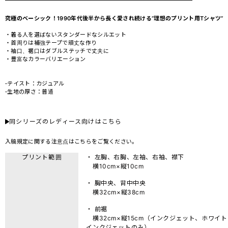
究極のベーシック！1990年代後半から長く愛され続ける”理想のプリント用Tシャツ”
・着る人を選ばないスタンダードなシルエット
・首周りは補強テープで頑丈な作り
・袖口、裾口はダブルステッチで丈夫に
・豊富なカラーバリエーション
‐テイスト：カジュアル
‐生地の厚さ：普通
同シリーズのレディース向けはこちら
入稿規定に関する注意点は
こちら
をご覧ください。
プリント範囲
・ 左胸、右胸、左袖、右袖、襟下
横10cm×縦10cm
・ 胸中央、背中中央
横32cm×縦38cm
・ 前裾
横32cm×縦15cm（インクジェット、ホワイト
インクジェットのみ）