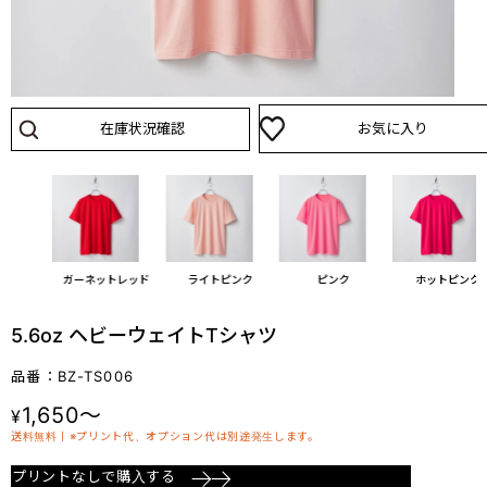
在庫状況確認
お気に入り
ド
ガーネットレッド
ライトピンク
ピンク
ホットピンク
5.6oz ヘビーウェイトTシャツ
品番：BZ-TS006
1,650～
¥
送料無料丨※プリント代、オプション代は別途発生します。
プリントなしで購入する