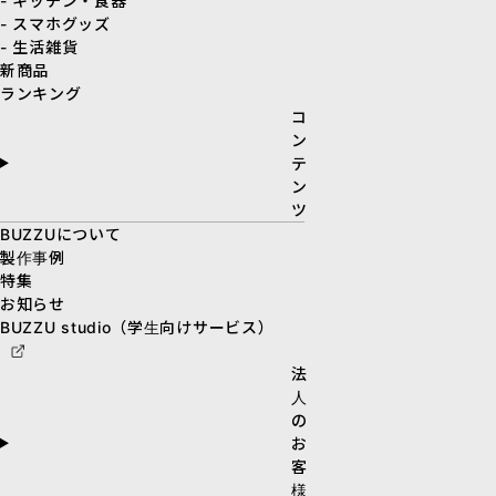
- キッチン・食器
- スマホグッズ
- 生活雑貨
新商品
ランキング
コ
ン
テ
ン
ツ
BUZZUについて
製作事例
特集
お知らせ
BUZZU studio（学生向けサービス）
法
人
の
お
客
様