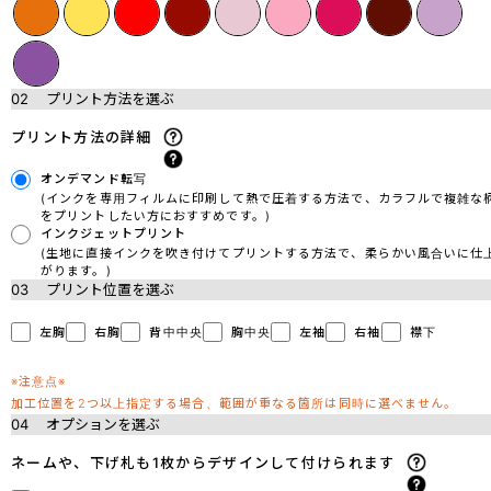
02
プリント方法を選ぶ
プリント方法の詳細
オンデマンド転写
(インクを専用フィルムに印刷して熱で圧着する方法で、カラフルで複雑な
をプリントしたい方におすすめです。)
インクジェットプリント
(生地に直接インクを吹き付けてプリントする方法で、柔らかい風合いに仕
がります。)
03
プリント位置を選ぶ
左胸
右胸
背中中央
胸中央
左袖
右袖
襟下
※注意点※
加工位置を2つ以上指定する場合、範囲が重なる箇所は同時に選べません。
04
オプションを選ぶ
ネームや、下げ札も1枚からデザインして付けられます