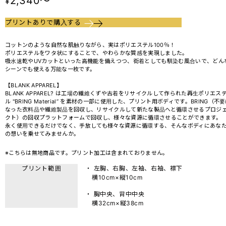
2,340～
¥
プリントありで購入する
コットンのような自然な肌触りながら、実はポリエステル100％！
ポリエステルをワタ状にすることで、やわらかな質感を実現しました。
吸水速乾やUVカットといった高機能を備えつつ、街着としても馴染む風合いで、どん
シーンでも使える万能な一枚です。
【BLANK APPAREL】
BLANK APPAREL? は工場の繊維くずや古着をリサイクルして作られた再生ポリエス
ル "BRING Material” を素材の一部に使用した、プリント用ボディです。BRING（不
なった衣料品や繊維製品を回収し、リサイクルして新たな製品へと循環させるプロジ
クト）の回収プラットフォームで回収し、様々な資源に循環させることができます。
永く使用できるだけでなく、手放しても様々な資源に循環する、そんなボディにあな
の想いを乗せてみませんか。
※こちらは無地商品です。プリント加工は含まれておりません。
プリント範囲
・ 左胸、右胸、左袖、右袖、襟下
横10cm×縦10cm
・ 胸中央、背中中央
横32cm×縦38cm