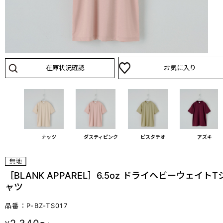
在庫状況確認
お気に入り
ビー
ナッツ
ダスティピンク
ピスタチオ
アズキ
［BLANK APPAREL］6.5oz ドライヘビーウェイトT
ャツ
品番：P-BZ-TS017