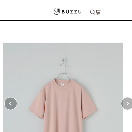
ホーム
>
Tシャツ（半袖）
>
［BLANK APPAREL］6.5oz ドライヘビーウェイトTシャツ
大口注文をご希望の方はコチラ
大口注文はこちら