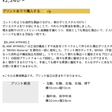
2,340～
¥
プリントありで購入する
コットンのような自然な肌触りながら、実はポリエステル100％！
ポリエステルをワタ状にすることで、やわらかな質感を実現しました。
吸水速乾やUVカットといった高機能を備えつつ、街着としても馴染む風合いで、どん
シーンでも使える万能な一枚です。
【BLANK APPAREL】
BLANK APPAREL? は工場の繊維くずや古着をリサイクルして作られた再生ポリエス
ル "BRING Material” を素材の一部に使用した、プリント用ボディです。BRING（不
なった衣料品や繊維製品を回収し、リサイクルして新たな製品へと循環させるプロジ
クト）の回収プラットフォームで回収し、様々な資源に循環させることができます。
永く使用できるだけでなく、手放しても様々な資源に循環する、そんなボディにあな
の想いを乗せてみませんか。
※こちらは無地商品です。プリント加工は含まれておりません。
プリント範囲
・ 左胸、右胸、左袖、右袖、襟下
横10cm×縦10cm
・ 胸中央、背中中央
横32cm×縦38cm