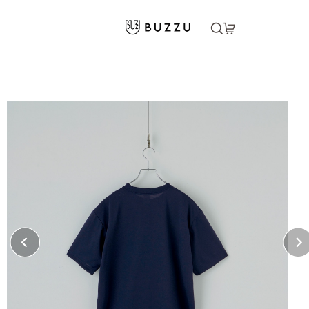
ホーム
>
Tシャツ（半袖）
>
［BLANK APPAREL］6.5oz ドライヘビーウェイトTシャツ
大口注文をご希望の方はコチラ
大口注文はこちら