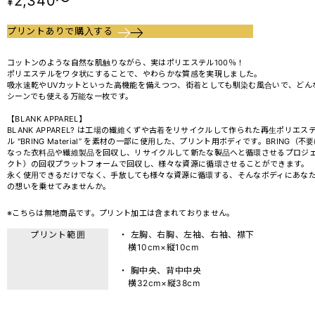
2,340～
¥
プリントありで購入する
コットンのような自然な肌触りながら、実はポリエステル100％！
ポリエステルをワタ状にすることで、やわらかな質感を実現しました。
吸水速乾やUVカットといった高機能を備えつつ、街着としても馴染む風合いで、どん
シーンでも使える万能な一枚です。
【BLANK APPAREL】
BLANK APPAREL? は工場の繊維くずや古着をリサイクルして作られた再生ポリエス
ル "BRING Material” を素材の一部に使用した、プリント用ボディです。BRING（不
なった衣料品や繊維製品を回収し、リサイクルして新たな製品へと循環させるプロジ
クト）の回収プラットフォームで回収し、様々な資源に循環させることができます。
永く使用できるだけでなく、手放しても様々な資源に循環する、そんなボディにあな
の想いを乗せてみませんか。
※こちらは無地商品です。プリント加工は含まれておりません。
プリント範囲
・ 左胸、右胸、左袖、右袖、襟下
横10cm×縦10cm
・ 胸中央、背中中央
横32cm×縦38cm