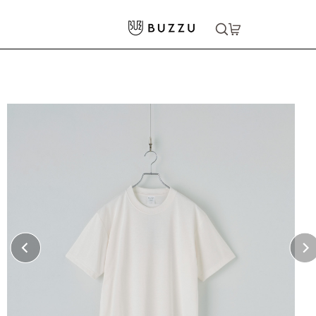
ホーム
>
Tシャツ（半袖）
>
［BLANK APPAREL］6.5oz ドライヘビーウェイトTシャツ
大口注文をご希望の方はコチラ
大口注文はこちら