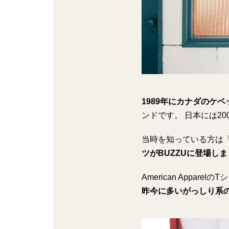
1989年にカナダのケベック
ンドです。 日本には2
当時を知っている方は
ツがBUZZUに登場し
American Appa
昨今に多いがっしり系