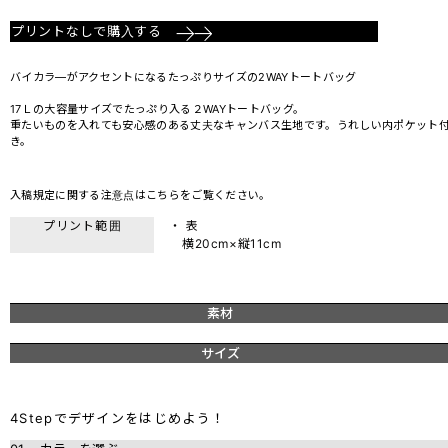
プリントなしで購入する
バイカラ―がアクセントになるたっぷりサイズの2WAYトートバッグ
17Ｌの大容量サイズでたっぷり入る２WAYトートバッグ。
重たいものを入れても安心感のある丈夫なキャンバス生地です。うれしい内ポケット
き。
入稿規定に関する注意点は
こちら
をご覧ください。
プリント範囲
・ 表
横20cm×縦11cm
素材
サイズ
4Stepでデザインをはじめよう！