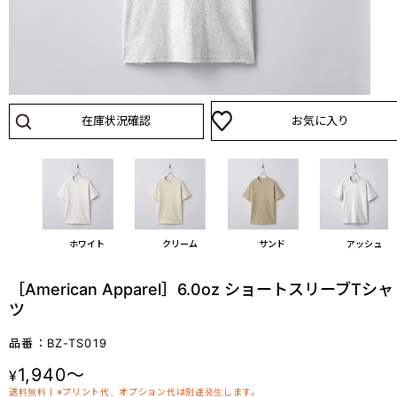
在庫状況確認
お気に入り
ホワイト
クリーム
サンド
アッシュ
［American Apparel］6.0oz ショートスリーブTシャ
ツ
品番：BZ-TS019
1,940～
¥
送料無料丨※プリント代、オプション代は別途発生します。