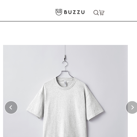
ホーム
>
Tシャツ（半袖）
>
［American Apparel］6.0oz ショートスリーブTシャツ
大口注文をご希望の方はコチラ
大口注文はこちら