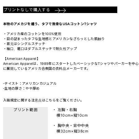
プリントなしで購入する
本物のアメカジを纏う、タフで無骨なUSAコットンTシャツ
・アメリカ産のコットンを100%使用
・目の詰まったタフな生地感とアメリカンなざらっとした肌触り
・首元はシングルステッチ
・袖口、裾口はダブルステッチで耐久性アップ
【American Apparel】
American Apparelは、1989年にスタートしたベーシックなTシャツやパーカーを中心
に展開しているアメリカ合衆国の衣料品メーカーです。
‐テイスト：アメリカンカジュアル
‐生地の厚さ：やや厚め
入稿規定に関する注意点は
こちら
をご覧ください。
プリント範囲
・ 左胸・右胸
横10cm×縦10cm
・ 胸中央・背中中央
横32cm×縦38cm