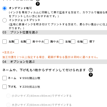
オンデマンド転写
(インクを専用フィルムに印刷して熱で圧着する方法で、カラフルで複雑な
をプリントしたい方におすすめです。)
インクジェットプリント
(生地に直接インクを吹き付けてプリントする方法で、柔らかい風合いに仕
がります。)
03
プリント位置を選ぶ
左胸
右胸
背中中央
胸中央
左袖
右袖
襟下
※注意点※
加工位置を2つ以上指定する場合、範囲が重なる箇所は同時に選べません。
04
オプションを選ぶ
ネームや、下げ札も1枚からデザインして付けられます
ネーム ￥550(税込)/枚
下げ札 ￥220(税込)/枚
小さいサイズ(40mm×90mm)でデザインする
大きいサイズ(60mm×90mm)でデザインする