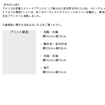
【PROCLUB】
アメリカの定番ストリートブランドとして絶大な人気を誇るPRO CLUB。ヘビーウェ
トでタフな無地Tシャツは、多くのアーティストやアスリートのファンを獲得し、無地
王道ブランドへと成長しました。
入稿規定に関する注意点は
こちら
をご覧ください。
プリント範囲
・ 左胸・右胸
横10cm×縦10cm
・ 胸中央・背中中央
横32cm×縦38cm
・ 右袖・左袖
横10cm×縦10cm
・ 襟下
横10cm×縦10cm