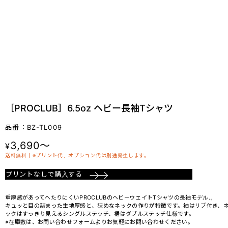
［PROCLUB］6.5oz ヘビー長袖Tシャツ
品番：BZ-TL009
3,690～
¥
送料無料丨※プリント代、オプション代は別途発生します。
プリントなしで購入する
重厚感があってへたりにくいPROCLUBのヘビーウェイトTシャツの長袖モデル.。
キュッと目の詰まった生地厚感と、狭めなネックの作りが特徴です。袖はリブ付き、
ックはすっきり見えるシングルステッチ、裾はダブルステッチ仕様です。
※在庫数は、お問い合わせフォームよりお気軽にお問い合わせください。