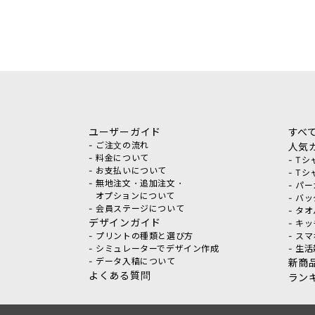
ユーザーガイド
すべ
- ご注文の流れ
人気
- 料金について
- T
- お支払いについて
- T
- 無地注文・追加注文・
- パ
オプションについて
- バ
- 会員ステージについて
- タ
デザインガイド
- キ
- プリントの種類と選び方
- ス
- シミュレーターでデザイン作成
- 生
- データ入稿について
新商
よくある質問
ラン