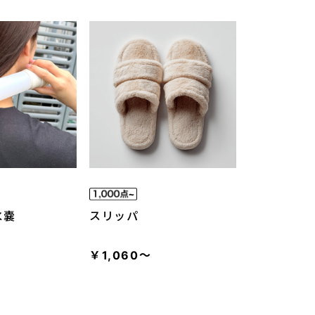
氷嚢
スリッパ
￥1,060～