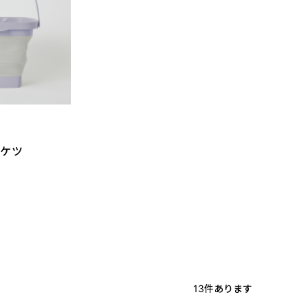
ケツ
13
件あります