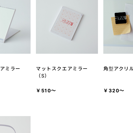
アミラー
角型アクリ
マットスクエアミラー
（S）
￥510～
￥320～