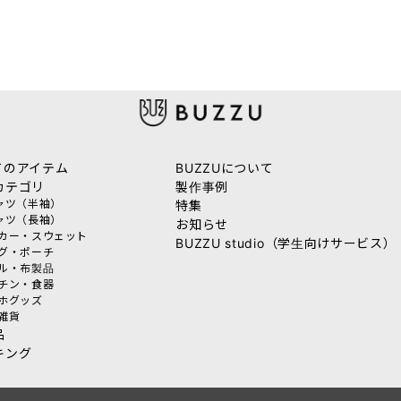
てのアイテム
BUZZUについて
カテゴリ
製作事例
シャツ（半袖）
特集
シャツ（長袖）
お知らせ
ーカー・スウェット
BUZZU studio（学生向けサービス）
ッグ・ポーチ
オル・布製品
ッチン・食器
マホグッズ
活雑貨
品
キング