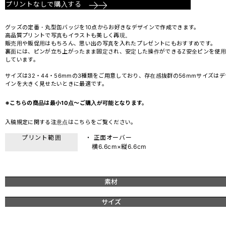
プリントなしで購入する
グッズの定番・丸型缶バッジを10点からお好きなデザインで作成できます。
高品質プリントで写真もイラストも美しく再現。
販売用や販促用はもちろん、思い出の写真を入れたプレゼントにもおすすめです。
裏面には、ピンが立ち上がったまま固定され、安定した操作ができるZ安全ピンを使用
しています。
サイズは32・44・56mmの3種類をご用意しており、存在感抜群の56mmサイズはデ
インを大きく見せたいときに最適です。
※こちらの商品は最小10点～ご購入が可能となります。
入稿規定に関する注意点は
こちら
をご覧ください。
プリント範囲
・ 正面オーバー
横6.6cm×縦6.6cm
素材
サイズ