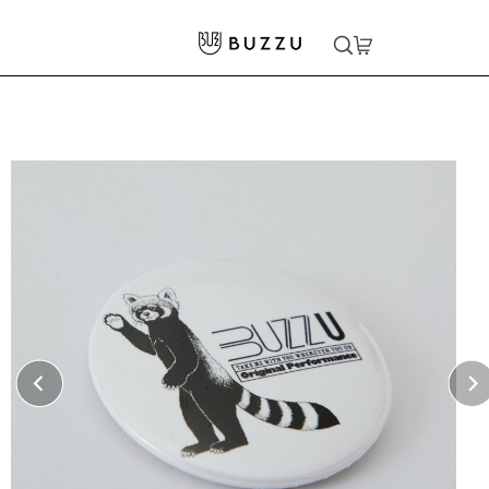
ホーム
>
生活雑貨
>
雑貨小物
>
ハイクオリティ缶バッジ Zピン（丸型）56mm
大口注文をご希望の方はコチラ
大口注文はこちら