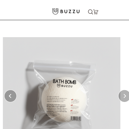
ホーム
>
生活雑貨
>
雑貨小物
>
バスボム
大口注文をご希望の方はコチラ
大口注文はこちら