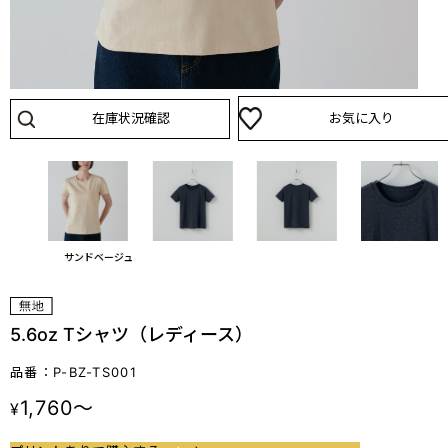
在庫状況確認
お気に入り
ラック
サンドベージュ
5.6oz Tシャツ（レディース）
品番：P-BZ-TS001
1,760～
¥