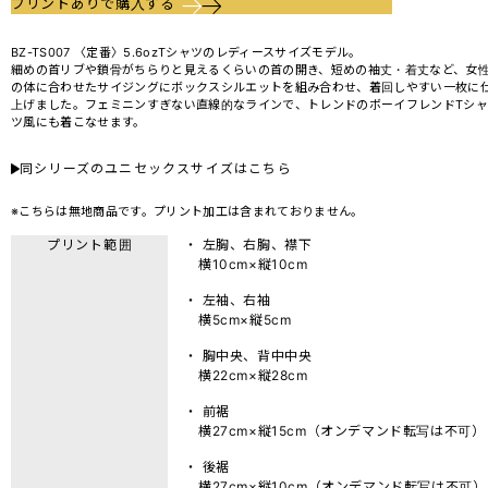
プリントありで購入する
BZ-TS007 〈定番〉5.6ozTシャツのレディースサイズモデル。
細めの首リブや鎖骨がちらりと見えるくらいの首の開き、短めの袖丈・着丈など、女
の体に合わせたサイジングにボックスシルエットを組み合わせ、着回しやすい一枚に
上げました。フェミニンすぎない直線的なラインで、トレンドのボーイフレンドTシャ
ツ風にも着こなせます。
同シリーズのユニセックスサイズはこちら
※こちらは無地商品です。プリント加工は含まれておりません。
プリント範囲
・ 左胸、右胸、襟下
横10cm×縦10cm
・ 左袖、右袖
横5cm×縦5cm
・ 胸中央、背中中央
横22cm×縦28cm
・ 前裾
横27cm×縦15cm（オンデマンド転写は不可）
・ 後裾
横27cm×縦10cm（オンデマンド転写は不可）