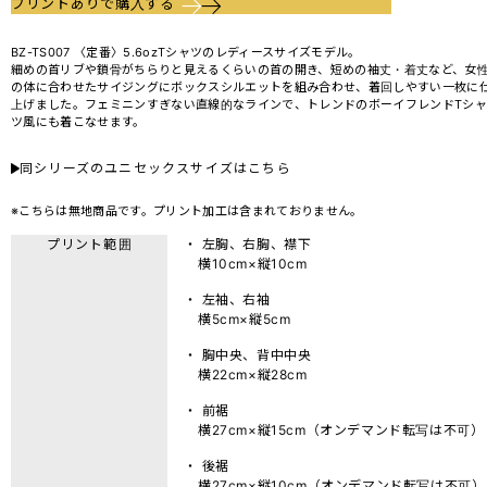
プリントありで購入する
BZ-TS007 〈定番〉5.6ozTシャツのレディースサイズモデル。
細めの首リブや鎖骨がちらりと見えるくらいの首の開き、短めの袖丈・着丈など、女
の体に合わせたサイジングにボックスシルエットを組み合わせ、着回しやすい一枚に
上げました。フェミニンすぎない直線的なラインで、トレンドのボーイフレンドTシャ
ツ風にも着こなせます。
同シリーズのユニセックスサイズはこちら
※こちらは無地商品です。プリント加工は含まれておりません。
プリント範囲
・ 左胸、右胸、襟下
横10cm×縦10cm
・ 左袖、右袖
横5cm×縦5cm
・ 胸中央、背中中央
横22cm×縦28cm
・ 前裾
横27cm×縦15cm（オンデマンド転写は不可）
・ 後裾
横27cm×縦10cm（オンデマンド転写は不可）