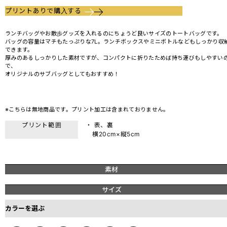
プリントありで購入する
ランチバッグやお散歩グッズを入れるのにちょうど良いサイズのトートバッグです。
バッグの容量はマチもたっぷりな7L。ランチボックスやミニボトルなどもしっかり収
できます。
厚みのあるしっかりした素材ですが、コンパクトに折りたためば持ち運びもしやすい
で、
オリジナルのサブバッグとしてもおすすめ！
※こちらは無地商品です。プリント加工は含まれておりません。
プリント範囲
・ 表、裏
横20cm×縦5cm
素材
サイズ
カラーを選ぶ