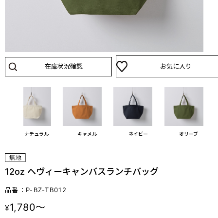
在庫状況確認
お気に入り
ー
ナチュラル
キャメル
ネイビー
オリーブ
12oz ヘヴィーキャンバスランチバッグ
品番：P-BZ-TB012
1,780～
¥