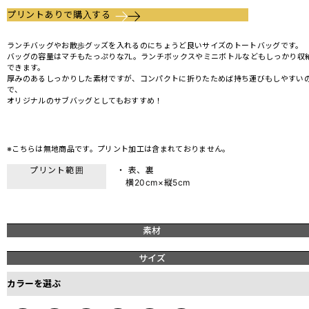
プリントありで購入する
ランチバッグやお散歩グッズを入れるのにちょうど良いサイズのトートバッグです。
バッグの容量はマチもたっぷりな7L。ランチボックスやミニボトルなどもしっかり収
できます。
厚みのあるしっかりした素材ですが、コンパクトに折りたためば持ち運びもしやすい
で、
オリジナルのサブバッグとしてもおすすめ！
※こちらは無地商品です。プリント加工は含まれておりません。
プリント範囲
・ 表、裏
横20cm×縦5cm
素材
サイズ
カラーを選ぶ