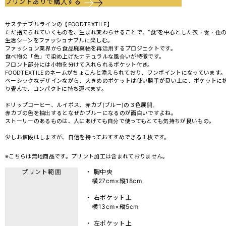
プリントありで購入する
サステナブルラインの【FOODTEXTILE】
ただ捨てられていくものを、生まれ変わらせることで、”食”を中心とした衣・食・住
生活シーンをファッショナブルに楽しむ。
ファッション業界から食品廃棄物を再活用するプロジェクトです。
食べ物の「色」で染め上げたナチュラルな風合いが特徴です。
フロント部分には小物を分けて入れられるポケット付き。
FOODTEXTILEのネームがちょこんと添えられており、ワンポイントになっています
ベーシックなデザインながら、大きめのポケットは使い勝手が良い上に、ポケットに
り畳んで、コンパクトに持ち運べます。
ドリップコーヒー、ルイボス、赤カブ(ブルー)の３色展開。
赤カブの色を抽出するとなぜかブルーになるのが面白いですよね。
ストーリーのあるものは、人にあげても自分で使ってもとても気持ちが良いもの。
少しお値段はしますが、自信を持っておすすめできる１枚です。
※こちらは無地商品です。プリント加工は含まれておりません。
プリント範囲
・ 胸中央
横27cm×縦18cm
・ 右ポケット上
横13cm×縦5cm
・ 左ポケット上