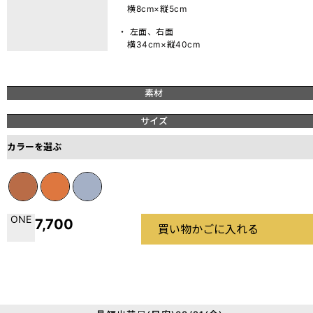
横8cm×縦5cm
・ 左面、右面
横34cm×縦40cm
素材
サイズ
カラーを選ぶ
ONE
7,700
買い物かごに入れる