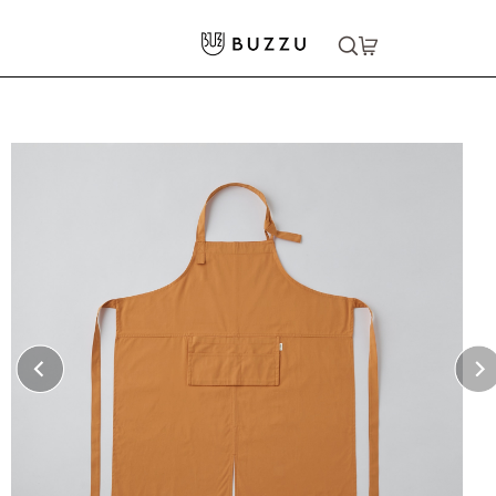
ホーム
>
キッチン・食器
>
キッチン用品
>
［FOOD TEXTILE］エプロン
大口注文をご希望の方はコチラ
大口注文はこちら