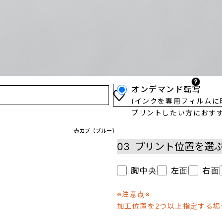
02
プリント方法を選
プリント方法の詳細
オンデマンド転写
(インクを専用フィルム
プリントしたい方におすす
赤カブ（ブルー）
03
プリント位置を選
胸中央
左面
右面
※注意点※
加工位置を2つ以上指定する