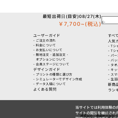
最短出荷日(目安)08/27(木)
￥7,700~
(税込)
ユーザーガイド
すべ
- ご注文の流れ
人気
- 料金について
- T
- お支払いについて
- T
- 無地注文・追加注文・
- パ
オプションについて
- バ
- 会員ステージについて
- タ
デザインガイド
- キ
- プリントの種類と選び方
- ス
- シミュレーターでデザイン作成
- 生
- データ入稿について
新商
よくある質問
ラン
当サイトでは利用体験の向
サイトの閲覧を継続された
運営会社：豊島株式会社