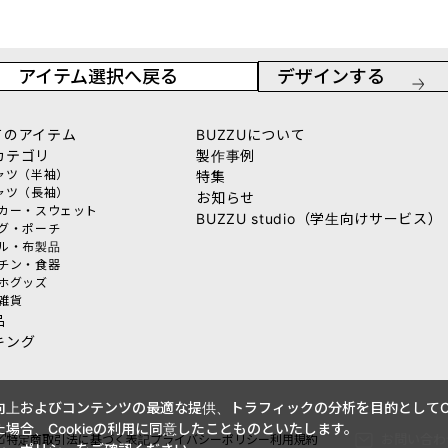
アイテム選択へ戻る
デザインする
てのアイテム
BUZZUについて
カテゴリ
製作事例
シャツ（半袖）
特集
シャツ（長袖）
お知らせ
ーカー・スウェット
BUZZU studio（学生向けサービス）
ッグ・ポーチ
オル・布製品
ッチン・食器
マホグッズ
活雑貨
品
キング
上およびコンテンツの最適な提供、トラフィックの分析を目的としてCo
場合、Cookieの利用に同意したことものといたします。
お問い合わ
特定商取引法に基づく表記
プライバシーポリシー
利用規約