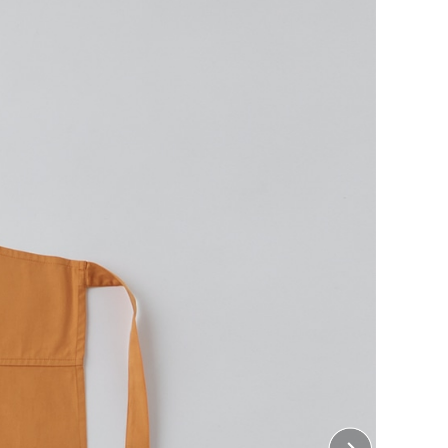
EXTILE】
まれ変わらせることで、”食”を中心とした衣・食・住
ブルに楽しむ。
棄物を再活用するプロジェクトです。
ナチュラルな風合いが特徴です。
て入れられるポケット付き。
がちょこんと添えられており、ワンポイントになっていま
、大きめのポケットは使い勝手が良い上に、ポケットに
運べます。
赤カブ(ブルー)の３色展開。
かブルーになるのが面白いですよね。
にあげても自分で使ってもとても気持ちが良いもの。
を持っておすすめできる１枚です。