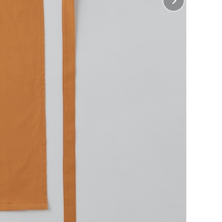
ちら
をご覧ください。
 胸中央
27cm×縦18cm
 右ポケット上
13cm×縦5cm
 左ポケット上
8cm×縦5cm
 左面、右面
34cm×縦40cm
じめよう！