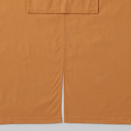
入稿規定に関する注意点は
こ
プリント範囲
・
横
・
横
・
横
・
横
4Stepでデザインをは
01
カラーを選ぶ