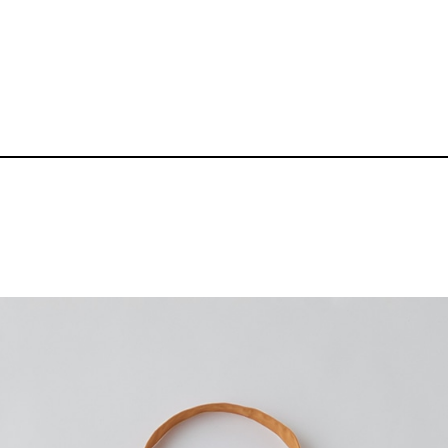
［FOOD TEXTIL
品番：BZ-KT001
7,700～
¥
送料無料丨※プリント代は別途発