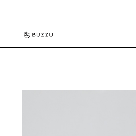
ホーム
>
キッチン・食器
>
キッチン用品
>
［FOOD TEXTILE］エプロン
大口注文をご希望の方はコチラ