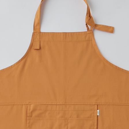
プリントなしで購入する
サステナブルラインの【FOODT
ただ捨てられていくものを、生
の生活シーンをファッショナ
ファッション業界から食品廃
食べ物の「色」で染め上げた
フロント部分には小物を分け
FOODTEXTILEのネーム
す。
ベーシックなデザインながら
折り畳んで、コンパクトに持ち
ドリップコーヒー、ルイボス、
赤カブの色を抽出するとなぜ
ストーリーのあるものは、人
少しお値段はしますが、自信