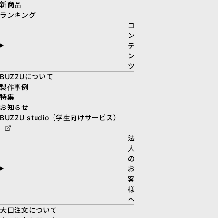
新商品
ランキング
コ
ン
テ
ン
ツ
BUZZUについて
製作事例
特集
お知らせ
BUZZU studio（学生向けサービス）
法
人
の
お
客
様
へ
大口注文について