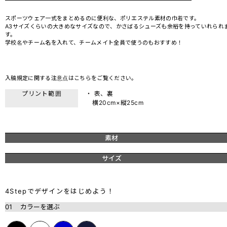
スポーツウェア一式をまとめるのに便利な、ポリエステル素材の巾着です。
A3サイズくらいの大きめなサイズなので、かさばるシューズも余裕を持っていれられ
す。
学校名やチーム名を入れて、チームメイト全員で使うのもおすすめ！
入稿規定に関する注意点は
こちら
をご覧ください。
プリント範囲
・ 表、裏
横20cm×縦25cm
素材
サイズ
4Stepでデザインをはじめよう！
01
カラーを選ぶ