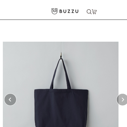
ホーム
>
バッグ・ポーチ
>
トートバッグ
>
8oz レギュラーキャンバストートバッグ（L)
大口注文をご希望の方はコチラ
大口注文はこちら