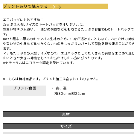
プリントありで購入する
エコバッグにもおすすめ！
たっぷり入るLサイズのトートバッグをオリジナルに。
お買い物やジム通い、一泊分の荷物などをも収まるたっぷり容量15Lのトートバッグ
す。
8ozと程よい厚みのキャンバス生地のため、中身が透けることもなく、お出かけの荷
や買い物の中身など見せたくないものをしっかりカバーして荷物を持ち運ぶことがで
ます。
マチもたっぷりの大型サイズなので、エコバッグとしてたくさんの荷物をまとめて運
たいときや大きい荷物をもってお出かけしたい方にぴったりです。
※ナチュラルはエコマーク認定を受けています。
※こちらは無地商品です。プリント加工は含まれておりません。
プリント範囲
・ 表、裏
横30cm×縦22cm
素材
サイズ