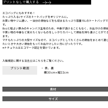
プリントなしで購入する
エコバッグにもおすすめ！
たっぷり入るLサイズのトートバッグをオリジナルに。
お買い物やジム通い、一泊分の荷物などをも収まるたっぷり容量15Lのトートバッグ
す。
8ozと程よい厚みのキャンバス生地のため、中身が透けることもなく、お出かけの荷
や買い物の中身など見せたくないものをしっかりカバーして荷物を持ち運ぶことがで
ます。
マチもたっぷりの大型サイズなので、エコバッグとしてたくさんの荷物をまとめて運
たいときや大きい荷物をもってお出かけしたい方にぴったりです。
※ナチュラルはエコマーク認定を受けています。
入稿規定に関する注意点は
こちら
をご覧ください。
プリント範囲
・ 表、裏
横30cm×縦22cm
素材
サイズ