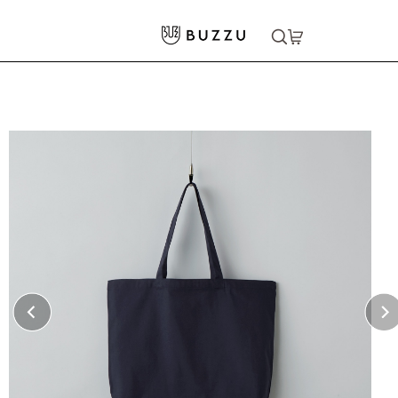
ホーム
>
バッグ・ポーチ
>
トートバッグ
>
8oz レギュラーキャンバストートバッグ（L)
大口注文をご希望の方はコチラ
大口注文はこちら