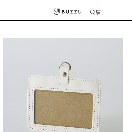
ホーム
>
生活雑貨
>
雑貨小物
>
PUパスケース
大口注文をご希望の方はコチラ
大口注文はこちら