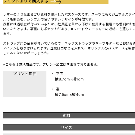
プリントありで購入する
レザーのような柔らかい素材を使用したパスケースです。スーツにもカジュアルスタ
ルにも馴染む、シンプルで使いやすいデザインが特徴です。
表面には透明窓が付いているため、社員証を首から下げて使用する職場でも便利にお
いいただけます。裏面にもポケットがあり、ICカードやカードキーの収納にも適して
ます。
ストラップ用の金具が付いているので、ネックストラップやキーホルダーなどお好み
アイテムを取り付けられます。企業ロゴなどを入れて、オリジナルのパスケースを製作
してみてはいかがでしょうか。
※こちらは無地商品です。プリント加工は含まれておりません。
プリント範囲
・ 正面
横8.7cm×縦1cm
・ 裏
横7.5cm×縦4cm
素材
サイズ