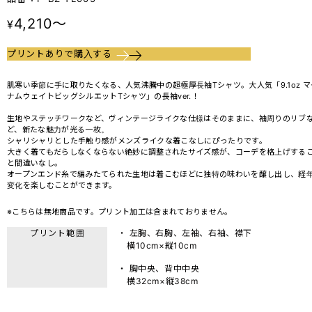
4,210～
¥
プリントありで購入する
肌寒い季節に手に取りたくなる、人気沸騰中の超極厚長袖Tシャツ。大人気「9.1oz マ
ナムウェイトビッグシルエットTシャツ」の長袖ver.！
生地やステッチワークなど、ヴィンテージライクな仕様はそのままに、袖周りのリブ
ど、新たな魅力が光る一枚。
シャリシャリとした手触り感がメンズライクな着こなしにぴったりです。
大きく着てもだらしなくならない絶妙に調整されたサイズ感が、コーデを格上げする
と間違いなし。
オープンエンド糸で編みたてられた生地は着こむほどに独特の味わいを醸し出し、経
変化を楽しむことができます。
※こちらは無地商品です。プリント加工は含まれておりません。
プリント範囲
・ 左胸、右胸、左袖、右袖、襟下
横10cm×縦10cm
・ 胸中央、背中中央
横32cm×縦38cm