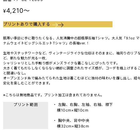
4,210～
¥
プリントありで購入する
肌寒い季節に手に取りたくなる、人気沸騰中の超極厚長袖Tシャツ。大人気「9.1oz マ
ナムウェイトビッグシルエットTシャツ」の長袖ver.！
生地やステッチワークなど、ヴィンテージライクな仕様はそのままに、袖周りのリブ
ど、新たな魅力が光る一枚。
シャリシャリとした手触り感がメンズライクな着こなしにぴったりです。
大きく着てもだらしなくならない絶妙に調整されたサイズ感が、コーデを格上げする
と間違いなし。
オープンエンド糸で編みたてられた生地は着こむほどに独特の味わいを醸し出し、経
変化を楽しむことができます。
※こちらは無地商品です。プリント加工は含まれておりません。
プリント範囲
・ 左胸、右胸、左袖、右袖、襟下
横10cm×縦10cm
・ 胸中央、背中中央
横32cm×縦38cm