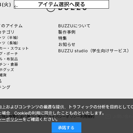
アイテム選択へ戻る
(火)
てのアイテム
BUZZUについて
カテゴリ
製作事例
シャツ（半袖）
特集
シャツ（長袖）
お知らせ
ーカー・スウェット
BUZZU studio（学生向けサービス）
ッグ・ポーチ
オル・布製品
ッチン・食器
マホグッズ
活雑貨
品
キング
上およびコンテンツの最適な提供、トラフィックの分析を目的としてCo
場合、Cookieの利用に同意したことものといたします。
お問い合わ
特定商取引法に基づく表記
プライバシーポリシー
利用規約
シーポリシー
をご確認ください。
承諾する