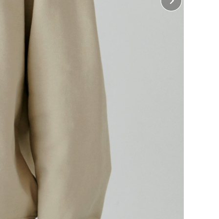
 背中中央
18cm×縦25cm
 左袖、右袖
横5cm×縦5cm（ホワイトインクジェット、オンデマ
ンド転写のみ）
・ 左長袖、右長袖
10cm×縦18cm（インクジェットのみ）
に入れる
に入れる