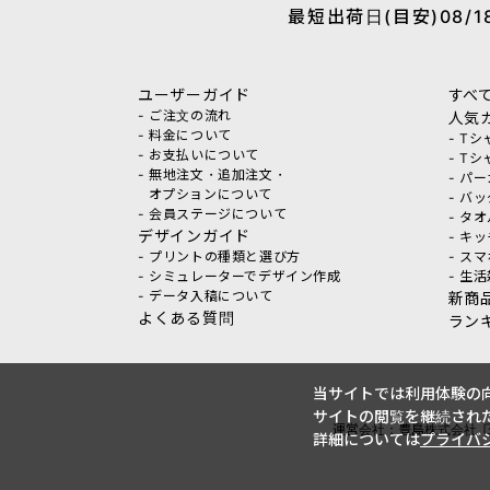
最短出荷日(目安)08/18
ユーザーガイド
すべ
- ご注文の流れ
人気
- 料金について
- T
- お支払いについて
- T
- 無地注文・追加注文・
- パ
オプションについて
- バ
- 会員ステージについて
- タ
デザインガイド
- キ
- プリントの種類と選び方
- ス
- シミュレーターでデザイン作成
- 生
- データ入稿について
新商
よくある質問
ラン
当サイトでは利用体験の向
サイトの閲覧を継続された
運営会社：豊島株式会社
詳細については
プライバ