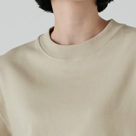
プリントありで購入する
豊富なカラバリとサイズ展開
定番のクルーネックスウェッ
せっかくなら誰も持っていな
んか？
チームのお揃いスウェットと
展開なので、クリエイターさ
ムとしてもご利用いただけます
キッズサイズも展開している
※こちらは無地商品です。プリ
プリント範囲
横
・
横