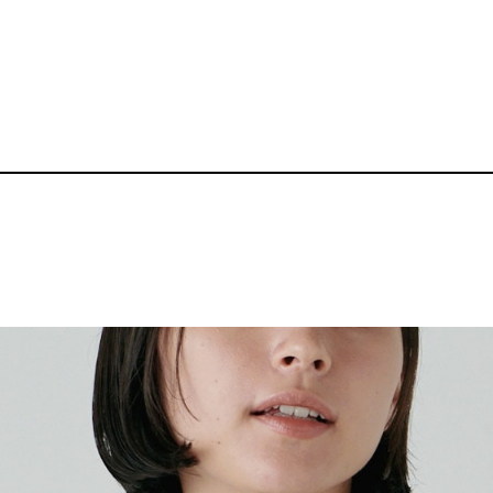
ット
10.0oz クルーネ
品番：P-BZ-SW004
3,300～
¥