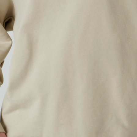
・
横
・
横
カラーを選ぶ
S
3,300
買い物かご
M
3,300
買い物かご