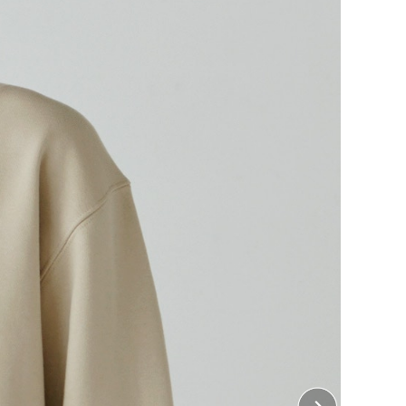
！
トをオリジナルで。
い、あなただけのオリジナルスウェットを作ってみませ
してはもちろん、豊富なカラーバリエーションとサイズ
んやデザイナーさんの物販商品やスタッフ用ユニフォー
。
ので、お子さまとお揃いで作るのもおすすめです。
ント加工は含まれておりません。
・ 左胸、右胸、襟下
7cm×縦7cm
 胸中央
18cm×縦22cm