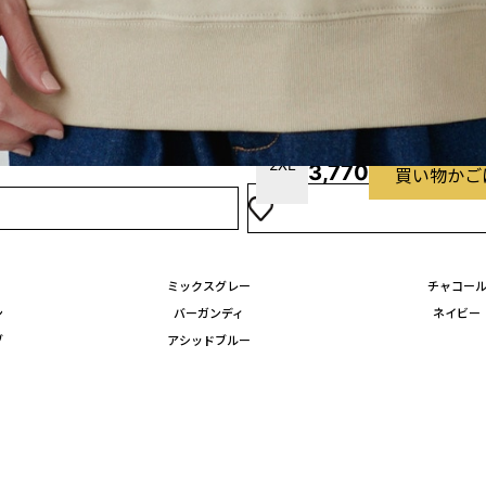
L
3,300
買い物かご
XL
3,300
買い物かご
2XL
3,770
買い物かご
ミックスグレー
チャコー
ン
バーガンディ
ネイビー
ブ
アシッドブルー