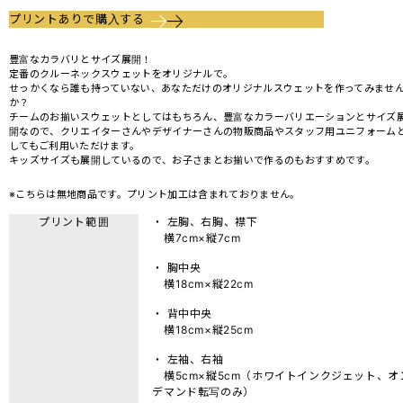
プリントありで購入する
豊富なカラバリとサイズ展開！
定番のクルーネックスウェットをオリジナルで。
せっかくなら誰も持っていない、あなただけのオリジナルスウェットを作ってみませ
か？
チームのお揃いスウェットとしてはもちろん、豊富なカラーバリエーションとサイズ
開なので、クリエイターさんやデザイナーさんの物販商品やスタッフ用ユニフォーム
してもご利用いただけます。
キッズサイズも展開しているので、お子さまとお揃いで作るのもおすすめです。
※こちらは無地商品です。プリント加工は含まれておりません。
プリント範囲
・ 左胸、右胸、襟下
横7cm×縦7cm
・ 胸中央
横18cm×縦22cm
・ 背中中央
横18cm×縦25cm
・ 左袖、右袖
横5cm×縦5cm（ホワイトインクジェット、オ
デマンド転写のみ）