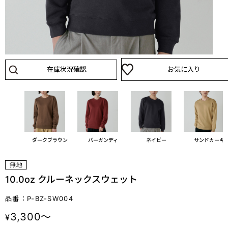
在庫状況確認
お気に入り
ーブ
ダークブラウン
バーガンディ
ネイビー
サンドカーキ
10.0oz クルーネックスウェット
品番：P-BZ-SW004
3,300～
¥