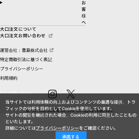
お
客
様
へ
大口注文について
大口注文お問い合わせ
運営会社：豊島株式会社
特定商取引法に基づく表記
プライバシーポリシー
利用規約
お問い合わせ
当サイトでは利用体験の向上およびコンテンツの最適な提供、トラ
フィックの分析を目的としてCookieを使用しています。
© TOYOSHIMA & Co.,Ltd. All rights reserved.
サイトの閲覧を継続された場合、Cookieの利用に同意したこともの
といたします。
詳細については
プライバシーポリシー
をご確認ください。
承諾する