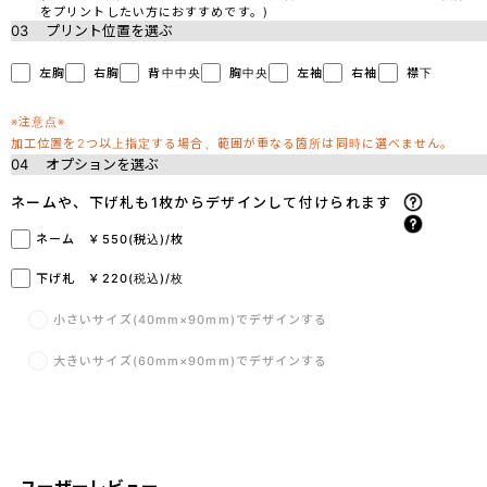
をプリントしたい方におすすめです。)
03
プリント位置を選ぶ
左胸
右胸
背中中央
胸中央
左袖
右袖
襟下
※注意点※
加工位置を2つ以上指定する場合、範囲が重なる箇所は同時に選べません。
04
オプションを選ぶ
ネームや、下げ札も1枚からデザインして付けられます
ネーム ￥550(税込)/枚
下げ札 ￥220(税込)/枚
小さいサイズ(40mm×90mm)でデザインする
大きいサイズ(60mm×90mm)でデザインする