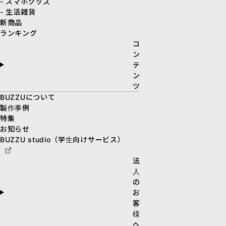
- スマホグッズ
- 生活雑貨
新商品
ランキング
コ
ン
テ
ン
ツ
BUZZUについて
製作事例
特集
お知らせ
BUZZU studio（学生向けサービス）
法
人
の
お
客
様
へ