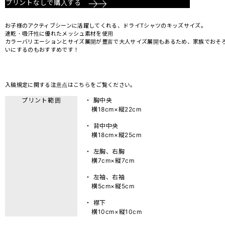
プリントなしで購入する
お子様のアクティブシーンに活躍してくれる、ドライTシャツのキッズサイズ。
速乾・吸汗性に優れたメッシュ素材を使用
カラーバリエーションとサイズ展開が豊富で大人サイズ展開もあるため、家族でおそ
いにするのもおすすめです！
入稿規定に関する注意点は
こちら
をご覧ください。
プリント範囲
・ 胸中央
横18cm×縦22cm
・ 背中中央
横18cm×縦25cm
・ 左胸、右胸
横7cm×縦7cm
・ 左袖、右袖
横5cm×縦5cm
・ 襟下
横10cm×縦10cm