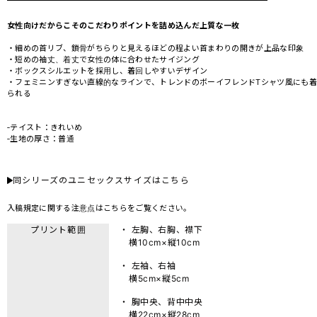
女性向けだからこそのこだわりポイントを詰め込んだ上質な一枚
・細めの首リブ、鎖骨がちらりと見えるほどの程よい首まわりの開きが上品な印象
・短めの袖丈、着丈で女性の体に合わせたサイジング
・ボックスシルエットを採用し、着回しやすいデザイン
・フェミニンすぎない直線的なラインで、トレンドのボーイフレンドTシャツ風にも着
られる
‐テイスト：きれいめ
‐生地の厚さ：普通
同シリーズのユニセックスサイズはこちら
入稿規定に関する注意点は
こちら
をご覧ください。
プリント範囲
・ 左胸、右胸、襟下
横10cm×縦10cm
・ 左袖、右袖
横5cm×縦5cm
・ 胸中央、背中中央
横22cm×縦28cm