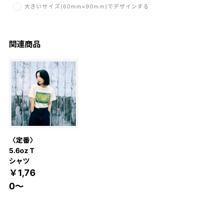
大きいサイズ(60mm×90mm)でデザインする
関連商品
〈定番〉
5.6oz T
シャツ
￥1,76
0～