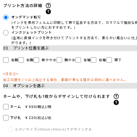
プリント方法の詳細
オンデマンド転写
(インクを専用フィルムに印刷して熱で圧着する方法で、カラフルで複雑な
をプリントしたい方におすすめです。)
インクジェットプリント
(生地に直接インクを吹き付けてプリントする方法で、柔らかい風合いに仕
がります。)
03
プリント位置を選ぶ
左胸
右胸
背中中央
胸中央
左袖
右袖
襟下
※注意点※
加工位置を2つ以上指定する場合、範囲が重なる箇所は同時に選べません。
04
オプションを選ぶ
ネームや、下げ札も1枚からデザインして付けられます
ネーム ￥550(税込)/枚
下げ札 ￥220(税込)/枚
小さいサイズ(40mm×90mm)でデザインする